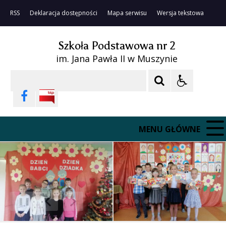
RSS
Deklaracja dostępności
Mapa serwisu
Wersja tekstowa
Szkoła Podstawowa nr 2
im. Jana Pawła II w Muszynie
Szukaj
MENU GŁÓWNE
❚❚
Poprzedni Element
Następny Element