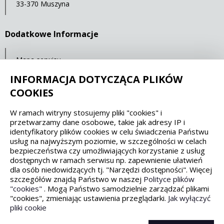
33-370 Muszyna
Dodatkowe Informacje
Mapa serwisu
Ochrona danych osobowych
INFORMACJA DOTYCZĄCA PLIKÓW
COOKIES
Spełniamy standardy dostępności oraz W3C
W ramach witryny stosujemy pliki "cookies" i
przetwarzamy dane osobowe, takie jak adresy IP i
WCAG 2.1
SECTION 508
EAA/EN 301549
identyfikatory plików cookies w celu świadczenia Państwu
usług na najwyższym poziomie, w szczególności w celach
bezpieczeństwa czy umożliwiających korzystanie z usług
IS 5568
dostępnych w ramach serwisu np. zapewnienie ułatwień
dla osób niedowidzących tj. "Narzędzi dostępności". Więcej
szczegółów znajdą Państwo w naszej
Polityce plików
"cookies"
. Mogą Państwo samodzielnie zarządzać plikami
"cookies", zmieniając ustawienia przeglądarki.
Jak wyłączyć
pliki cookie
Wykonanie, obsługa, opieka: Interaktywna Polska