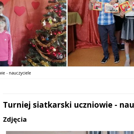
wie - nauczyciele
Turniej siatkarski uczniowie - nau
Treść
Zdjęcia