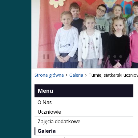
❚❚
Poprzedni Element
Następny Element
Strona główna
Galeria
Turniej siatkarski ucznio
Menu
O Nas
Uczniowie
Zajęcia dodatkowe
Galeria