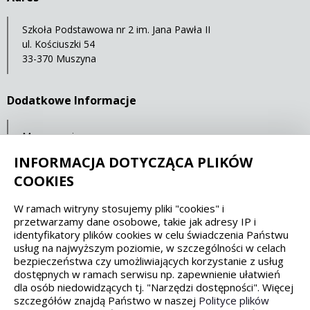
Szkoła Podstawowa nr 2 im. Jana Pawła II
ul. Kościuszki 54
33-370 Muszyna
Dodatkowe Informacje
Mapa serwisu
Ochrona danych osobowych
INFORMACJA DOTYCZĄCA PLIKÓW
COOKIES
Spełniamy standardy dostępności oraz W3C
W ramach witryny stosujemy pliki "cookies" i
przetwarzamy dane osobowe, takie jak adresy IP i
WCAG 2.1
SECTION 508
EAA/EN 301549
identyfikatory plików cookies w celu świadczenia Państwu
usług na najwyższym poziomie, w szczególności w celach
bezpieczeństwa czy umożliwiających korzystanie z usług
IS 5568
dostępnych w ramach serwisu np. zapewnienie ułatwień
dla osób niedowidzących tj. "Narzędzi dostępności". Więcej
szczegółów znajdą Państwo w naszej
Polityce plików