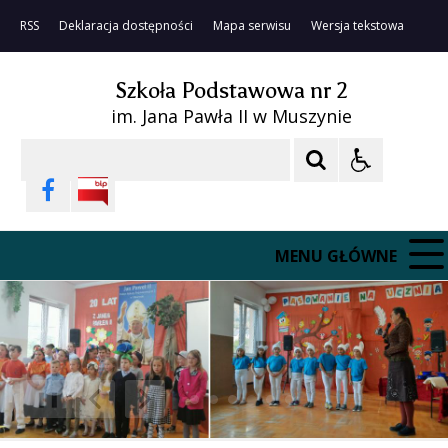
RSS
Deklaracja dostępności
Mapa serwisu
Wersja tekstowa
Szkoła Podstawowa nr 2
im. Jana Pawła II w Muszynie
Szukaj
MENU GŁÓWNE
❚❚
Poprzedni Element
Następny Element