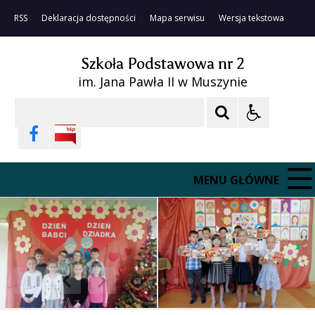
RSS
Deklaracja dostępności
Mapa serwisu
Wersja tekstowa
Szkoła Podstawowa nr 2
im. Jana Pawła II w Muszynie
Szukaj
MENU GŁÓWNE
❚❚
Poprzedni Element
Następny Element