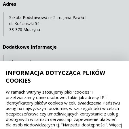
Adres
Szkoła Podstawowa nr 2 im. Jana Pawła II
ul. Kościuszki 54
33-370 Muszyna
Dodatkowe Informacje
Mapa serwisu
Ochrona danych osobowych
INFORMACJA DOTYCZĄCA PLIKÓW
COOKIES
Spełniamy standardy dostępności oraz W3C
W ramach witryny stosujemy pliki "cookies" i
przetwarzamy dane osobowe, takie jak adresy IP i
WCAG 2.1
SECTION 508
EAA/EN 301549
identyfikatory plików cookies w celu świadczenia Państwu
usług na najwyższym poziomie, w szczególności w celach
bezpieczeństwa czy umożliwiających korzystanie z usług
IS 5568
dostępnych w ramach serwisu np. zapewnienie ułatwień
dla osób niedowidzących tj. "Narzędzi dostępności". Więcej