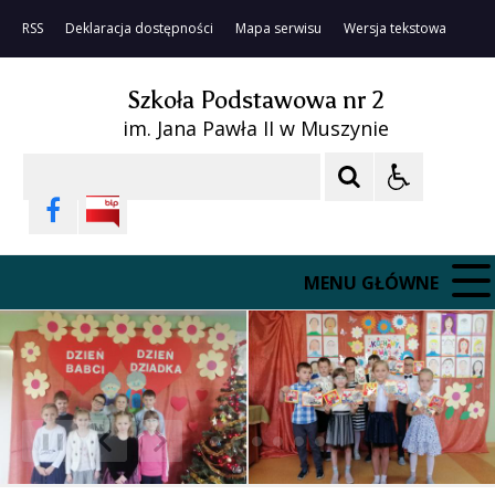
RSS
Deklaracja dostępności
Mapa serwisu
Wersja tekstowa
Szkoła Podstawowa nr 2
im. Jana Pawła II w Muszynie
Szukaj
MENU GŁÓWNE
❚❚
Poprzedni Element
Następny Element