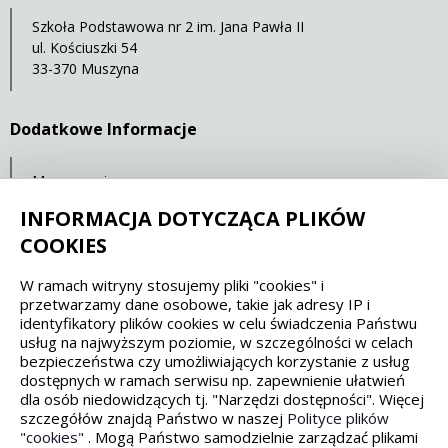
Szkoła Podstawowa nr 2 im. Jana Pawła II
ul. Kościuszki 54
33-370 Muszyna
Dodatkowe Informacje
Mapa serwisu
Ochrona danych osobowych
INFORMACJA DOTYCZĄCA PLIKÓW
COOKIES
Spełniamy standardy dostępności oraz W3C
W ramach witryny stosujemy pliki "cookies" i
przetwarzamy dane osobowe, takie jak adresy IP i
WCAG 2.1
SECTION 508
EAA/EN 301549
identyfikatory plików cookies w celu świadczenia Państwu
usług na najwyższym poziomie, w szczególności w celach
bezpieczeństwa czy umożliwiających korzystanie z usług
IS 5568
dostępnych w ramach serwisu np. zapewnienie ułatwień
dla osób niedowidzących tj. "Narzędzi dostępności". Więcej
szczegółów znajdą Państwo w naszej
Polityce plików
"cookies"
. Mogą Państwo samodzielnie zarządzać plikami