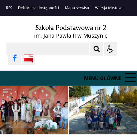
RSS
Deklaracja dostępności
Mapa serwisu
Wersja tekstowa
Szkoła Podstawowa nr 2
im. Jana Pawła II w Muszynie
Szukaj
MENU GŁÓWNE
❚❚
Poprzedni Element
Następny Element