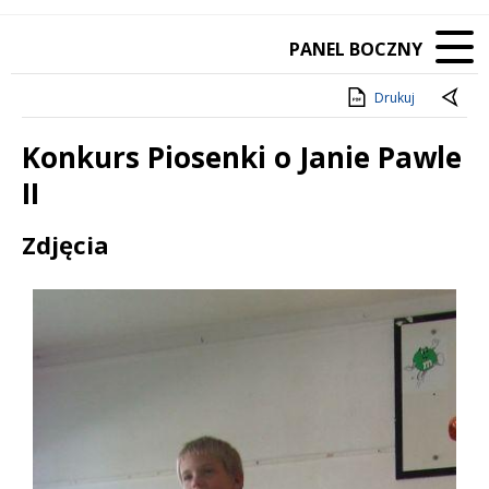
PANEL BOCZNY
Drukuj
Konkurs Piosenki o Janie Pawle
II
Treść
Zdjęcia