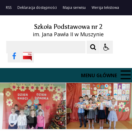
RSS
Deklaracja dostępności
Mapa serwisu
Wersja tekstowa
Szkoła Podstawowa nr 2
im. Jana Pawła II w Muszynie
Szukaj
MENU GŁÓWNE
❚❚
Poprzedni Element
Następny Element