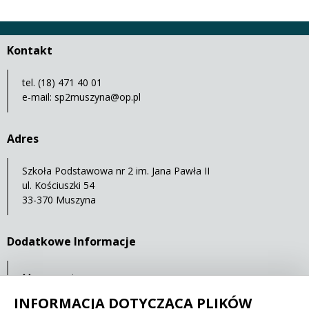
Kontakt
tel. (18) 471 40 01
e-mail:
sp2muszyna@op.pl
Adres
Szkoła Podstawowa nr 2 im. Jana Pawła II
ul. Kościuszki 54
33-370 Muszyna
Dodatkowe Informacje
Mapa serwisu
Ochrona danych osobowych
INFORMACJA DOTYCZĄCA PLIKÓW